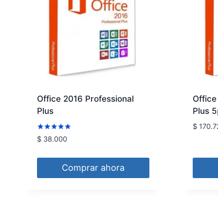
Office 2016 Professional
Office
Plus
Plus 
$
170.7
Valorado
$
38.000
con
4.89
de 5
Comprar ahora