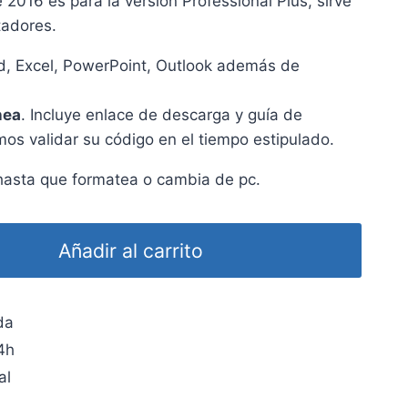
 2016 es para la versión Professional Plus, sirve
tadores.
rd, Excel, PowerPoint, Outlook además de
nea
. Incluye enlace de descarga y guía de
os validar su código en el tiempo estipulado.
asta que formatea o cambia de pc.
Añadir al carrito
da
4h
al