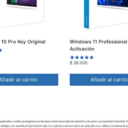
10 Pro Key Original
Windows 11 Professional 
Activación
$
38.000
Valorado
con
4.93
de 5
Añadir al carrito
Añadir al carrit
stradas y están protegidas por las leyes internacionales de derechos de autor y propiedad industrial. D
reflejan con exactitud el producto real. Los valores mencionados en este sitio son válidos únicamente 