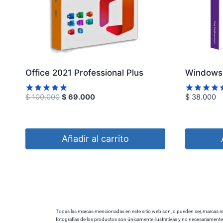
Office 2021 Professional Plus
Windows 
$
100.000
$
69.000
$
38.000
Valorado
Valorado
con
4.91
con
4.92
de 5
de 5
Añadir al carrito
Todas las marcas mencionadas en este sitio web son, o pueden ser, marcas regi
fotografías de los productos son únicamente ilustrativas y no necesariamente 