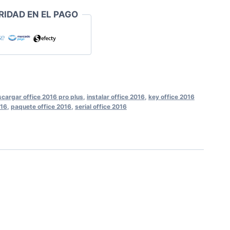
RIDAD EN EL PAGO
cargar office 2016 pro plus
,
instalar office 2016
,
key office 2016
016
,
paquete office 2016
,
serial office 2016