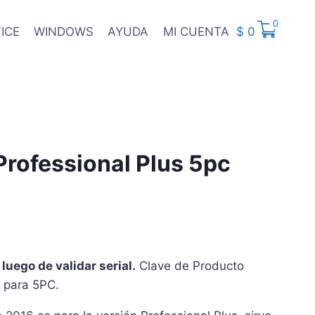
0
ICE
WINDOWS
AYUDA
MI CUENTA
$
0
Professional Plus 5pc
uego de validar serial.
Clave de Producto
s para 5PC.