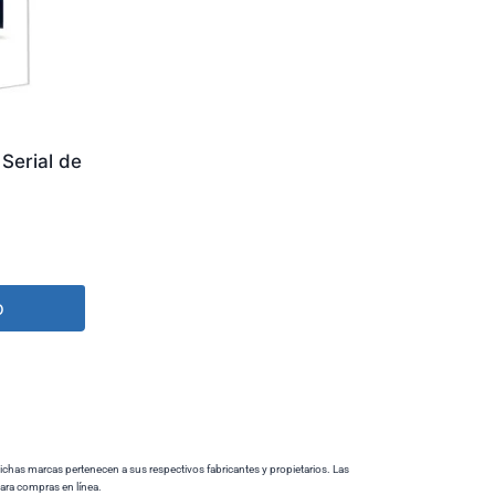
Serial de
o
ichas marcas pertenecen a sus respectivos fabricantes y propietarios. Las
para compras en línea.