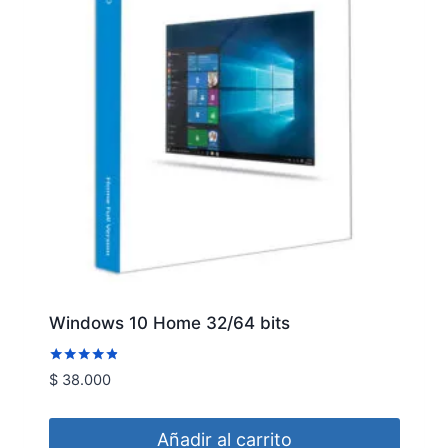
Windows 10 Home 32/64 bits
Valorado
$
38.000
con
4.76
de 5
Añadir al carrito