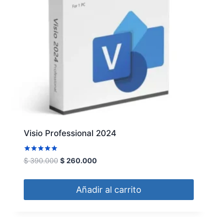
Visio Professional 2024
Valorado
$
390.000
$
260.000
con
5.00
de 5
Añadir al carrito