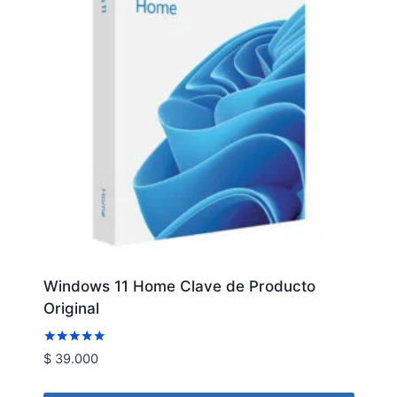
Windows 11 Home Clave de Producto
Original
Valorado
$
39.000
con
4.80
de 5