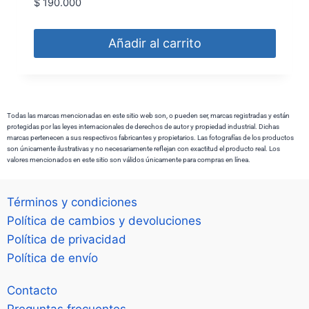
$
190.000
con
5.00
de 5
Añadir al carrito
Todas las marcas mencionadas en este sitio web son, o pueden ser, marcas registradas y están
protegidas por las leyes internacionales de derechos de autor y propiedad industrial. Dichas
marcas pertenecen a sus respectivos fabricantes y propietarios. Las fotografías de los productos
son únicamente ilustrativas y no necesariamente reflejan con exactitud el producto real. Los
valores mencionados en este sitio son válidos únicamente para compras en línea.
Términos y condiciones
Política de cambios y devoluciones
Política de privacidad
Política de envío
Contacto