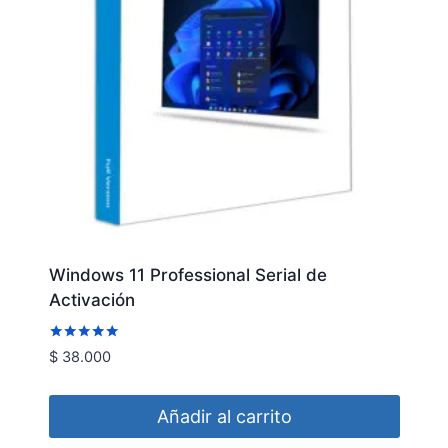
Windows 11 Professional Serial de
Activación
Valorado
$
38.000
con
4.93
de 5
Añadir al carrito