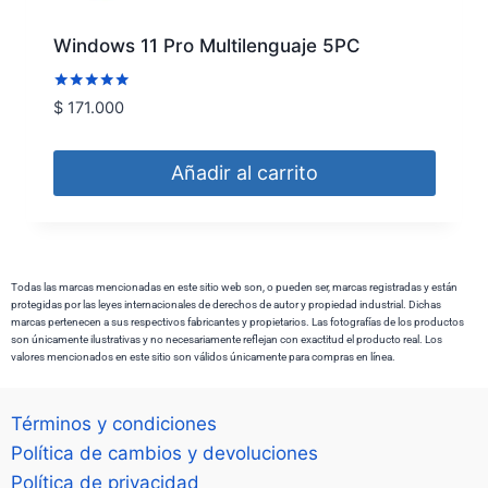
Windows 11 Pro Multilenguaje 5PC
Valorado
$
171.000
con
5.00
de 5
Añadir al carrito
Todas las marcas mencionadas en este sitio web son, o pueden ser, marcas registradas y están
protegidas por las leyes internacionales de derechos de autor y propiedad industrial. Dichas
marcas pertenecen a sus respectivos fabricantes y propietarios. Las fotografías de los productos
son únicamente ilustrativas y no necesariamente reflejan con exactitud el producto real. Los
valores mencionados en este sitio son válidos únicamente para compras en línea.
Términos y condiciones
Política de cambios y devoluciones
Política de privacidad